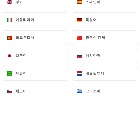
영어
영어
스페인어
스페인어
10 리뷰
RESTAURANT LIBANAIS
이탈리아어
이탈리아어
독일어
독일어
206 Boulevard Raspail
75014 Paris France
포르투갈어
포르투갈어
중국어 간체
중국어 간체
일본어
일본어
러시아어
러시아어
아랍어
아랍어
네덜란드어
네덜란드어
체코어
체코어
그리스어
그리스어
소개