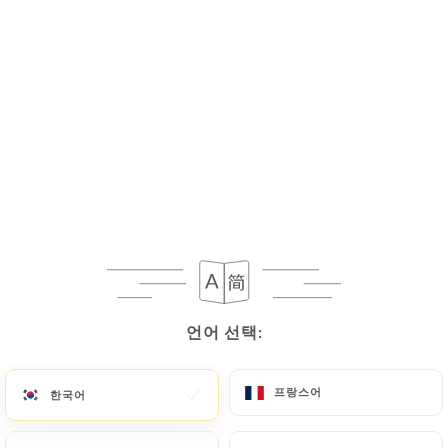
메뉴
KO
언어 선택:
언어 선택:
금일 오후부터 23:00까지 영업
프랑스어
프랑스어
한국어
한국어
AL Fadi