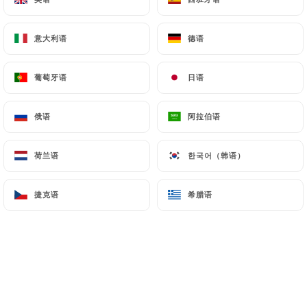
10 评论
RESTAURANT LIBANAIS
意大利语
意大利语
德语
德语
206 Boulevard Raspail
75014 Paris France
葡萄牙语
葡萄牙语
日语
日语
俄语
俄语
阿拉伯语
阿拉伯语
荷兰语
荷兰语
한국어（韩语）
한국어（韩语）
捷克语
捷克语
希腊语
希腊语
餐厅简介