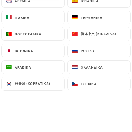
ΑΓΓΛΙΚΆ
ΑΓΓΛΙΚΆ
ΙΣΠΑΝΙΚΆ
ΙΣΠΑΝΙΚΆ
10 ΑΞΙΟΛΌΓΗΣΗ
RESTAURANT LIBANAIS
ΙΤΑΛΙΚΆ
ΙΤΑΛΙΚΆ
ΓΕΡΜΑΝΙΚΆ
ΓΕΡΜΑΝΙΚΆ
206 Boulevard Raspail
75014 Paris France
简体中文 (ΚΙΝΈΖΙΚΑ)
简体中文 (ΚΙΝΈΖΙΚΑ)
ΠΟΡΤΟΓΑΛΙΚΆ
ΠΟΡΤΟΓΑΛΙΚΆ
ΙΑΠΩΝΙΚΆ
ΙΑΠΩΝΙΚΆ
ΡΩΣΙΚΆ
ΡΩΣΙΚΆ
ΑΡΑΒΙΚΆ
ΑΡΑΒΙΚΆ
ΟΛΛΑΝΔΙΚΆ
ΟΛΛΑΝΔΙΚΆ
한국어 (ΚΟΡΕΆΤΙΚΑ)
한국어 (ΚΟΡΕΆΤΙΚΑ)
ΤΣΈΧΙΚΑ
ΤΣΈΧΙΚΑ
Ποιοι είμαστε;