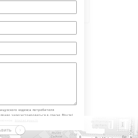
анцузского кодекса потребителя
право зарегистрироваться в списке Bloctel
bloctel.gouv.fr
звонков:
АВИТЬ