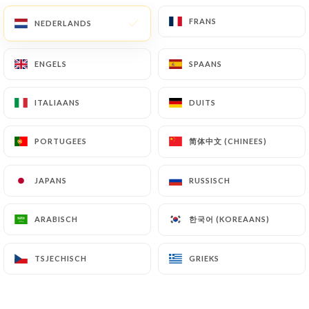
FRANS
FRANS
NEDERLANDS
NEDERLANDS
NL
MENU
ENGELS
ENGELS
SPAANS
SPAANS
ITALIAANS
ITALIAANS
DUITS
DUITS
/
HOME
CONTACT
简体中文 (CHINEES)
简体中文 (CHINEES)
PORTUGEES
PORTUGEES
Contact
JAPANS
JAPANS
RUSSISCH
RUSSISCH
한국어 (KOREAANS)
한국어 (KOREAANS)
ARABISCH
ARABISCH
TSJECHISCH
TSJECHISCH
GRIEKS
GRIEKS
AL Fadi