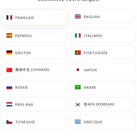
notamment en matière de conservation ou
d’archivage des documents. Enfin, les Utilisateurs
ENGLISH
ENGLISH
FRANÇAIS
FRANÇAIS
de
https://alfadiparis.fr
peuvent déposer une
réclamation auprès des autorités de contrôle, et
ESPAÑOL
ESPAÑOL
ITALIANO
ITALIANO
notamment de la CNIL
(
https://www.cnil.fr/fr/plaintes
).
DEUTSH
DEUTSH
PORTUGUÊS
PORTUGUÊS
7.4 Non-communication des données personnelles
简体中文 (CHINESE)
简体中文 (CHINESE)
JAPON
JAPON
https://alfadiparis.fr
s’interdit de traiter,
héberger ou transférer les Informations collectées
sur ses Clients vers un pays situé en dehors de
RUSSIE
RUSSIE
ARABE
ARABE
l’Union européenne ou reconnu comme « non
adéquat » par la Commission européenne sans en
한국어 (KOREAN)
한국어 (KOREAN)
PAYS-BAS
PAYS-BAS
informer préalablement le client. Pour autant,
https://alfadiparis.fr
reste libre du choix de ses
TCHÉQUIE
TCHÉQUIE
GRECQUE
GRECQUE
sous-traitants techniques et commerciaux à la
condition qu’il présentent les garanties suffisantes