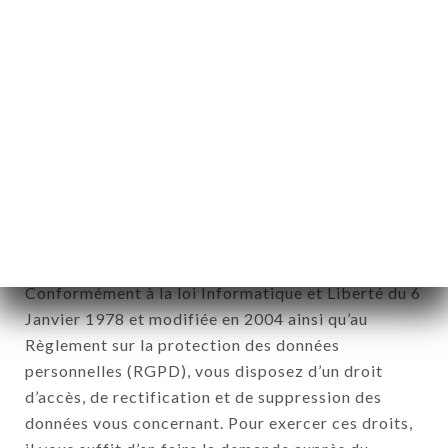
directement ou non, l'identification des personnes
physiques auxquelles elles s'appliquent » (article 4
de la loi n° 78-17 du 6 janvier 1978).
12. Utilisation des données dans le
cadre de l'inscription à la newsletter.
Données récoltées aux fins d’envoi d’offres
commerciales relatives à l’enseigne AL FADI. Les
données récoltées pourront être traitées par
l’ensemble des filiales et sous filiales de la société.
Conformément à la loi Informatique et Liberté du 6
Janvier 1978 et modifiée en 2004 ainsi qu’au
Règlement sur la protection des données
personnelles (RGPD), vous disposez d’un droit
d’accès, de rectification et de suppression des
données vous concernant. Pour exercer ces droits,